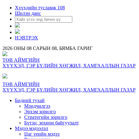
Хүүхдийн тусламж 108
Шилэн данс
НЭВТРЭХ
2026 ОНЫ 08 САРЫН 08, БЯМБА ГАРИГ
ТӨВ АЙМГИЙН
ХҮҮХЭД, ГЭР БҮЛИЙН ХӨГЖИЛ, ХАМГААЛЛЫН ГАЗАР
ТӨВ АЙМГИЙН
ХҮҮХЭД, ГЭР БҮЛИЙН ХӨГЖИЛ, ХАМГААЛЛЫН ГАЗАР
Бидний тухай
Мэндчилгээ
Эрхэм зорилго
Стратегийн зорилго
Бүтэц, зохион байгуулалт
Мэдээ мэдээлэл
Цаг үеийн мэдээ