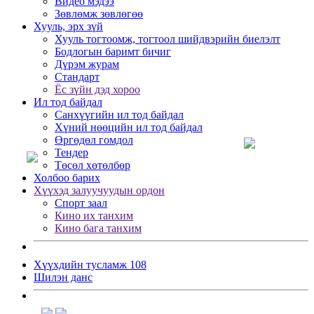
Видео мэдээ
Зөвлөмж зөвлөгөө
Хууль, эрх зүй
Хууль тогтоомж, тогтоол шийдвэрийн биелэлт
Бодлогын баримт бичиг
Дүрэм журам
Стандарт
Ёс зүйн дэд хороо
Ил тод байдал
Санхүүгийн ил тод байдал
Хүний нөөцийн ил тод байдал
Өргөдөл гомдол
Тендер
Төсөл хөтөлбөр
Холбоо барих
Хүүхэд залуучуудын ордон
Спорт заал
Кино их танхим
Кино бага танхим
Хүүхдийн тусламж 108
Шилэн данс