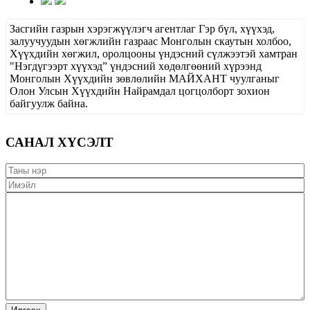
Засгийн газрын хэрэгжүүлэгч агентлаг Гэр бүл, хүүхэд,
залуучуудын хөгжлийн газраас Монголын скаутын холбоо,
Хүүхдийн хөгжил, оролцооны үндэсний сүлжээтэй хамтран
"Нэгдүгээрт хүүхэд” үндэсний хөдөлгөөний хүрээнд
Монголын Хүүхдийн зөвлөлийн МАЙХАНТ чуулганыг
Олон Улсын Хүүхдийн Найрамдал цогцолборт зохион
байгуулж байна.
САНАЛ ХҮСЭЛТ