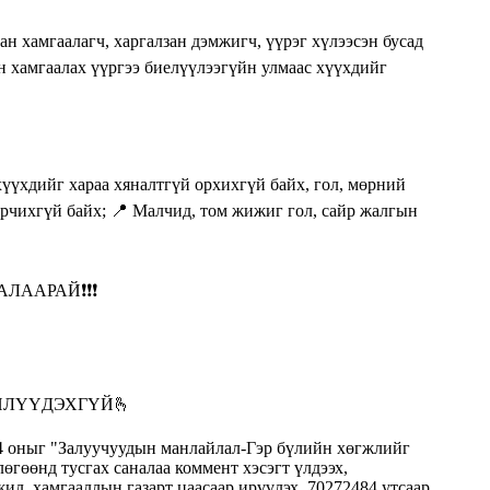
АРАЙ❗️❗️❗️
 ИЛҮҮДЭХГҮЙ🫰