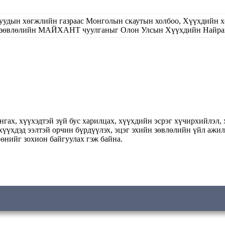
уучуудын хөгжлийн газраас Монголын скаутын холбоо, Хүүхдийн 
 зөвлөлийн МАЙХАНТ чуулганыг Олон Улсын Хүүхдийн Найрамд
гах, хүүхэдтэй зүй бус харилцах, хүүхдийн эсрэг хүчирхийлэл, 
, хүүхдэд ээлтэй орчин бүрдүүлэх, эцэг эхийн зөвлөлийн үйл аж
өнийг зохион байгуулах гэж байна.