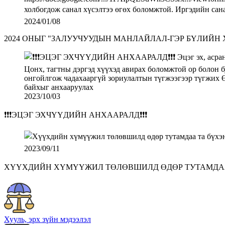
2024/01/08
2024 ОНЫГ "ЗАЛУУЧУУДЫН МАНЛАЙЛАЛ-ГЭР БҮЛИЙН
2023/10/03
❗️❗️❗️ЭЦЭГ ЭХЧҮҮДИЙН АНХААРАЛД❗️❗️❗️
2023/09/11
ХҮҮХДИЙН ХҮМҮҮЖИЛ ТӨЛӨВШИЛД ӨДӨР ТУТАМДАА 
Хууль, эрх зүйн мэдээлэл