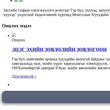
Засгийн газрын хэрэгжүүлэгч агентлаг Гэр бүл, хүүхэд, зал
хүүхэд” үндэсний хөдөлгөөний хүрээнд Монголын Хүүхдийн
Онцлох мэдээ
Онцлох
ЭЦЭГ ЭХИЙН ЗӨВЛӨЛИЙН ЗӨВЛӨГӨӨН
Гэр бүл, нийгмийн орчинд хүүхдийн аюулгүй байдлыг хан
хамгаалахад эцэг, эхийн үүрэг хариуцлагыг нэмэгдүүлэх
ОНХөтөлбөртэй хамтран #Эцэг, эхийн зөвлөлийн зөвлөгө
Дэлгэрэнгүй »