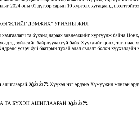
 ХӨГЖЛИЙГ ДЭМЖИХ" УРИАНЫ ЖИЛ
ТА БҮХЭН АШИГЛААРАЙ.🤗👍👍🥰