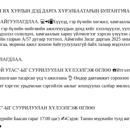
 ИХ ХУРЛЫН ДЭД ДАРГА ХҮРЭЛБААТАРЫН БУЛГАНТУЯ
ЛАГДЛАА.
С"-ЫГ СУУРИЛУУЛАН ХҮЛЭЭЛГЭЖ ӨГЛӨӨ