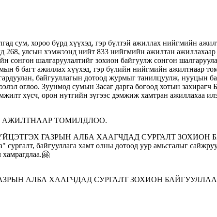
Н АЖИЛТНААР ТОМИЛДЛОО.
ЗРЫН АЛБА ХААГЧДАД СУРГАЛТ ЗОХИОН БАЙГУУЛЛАА