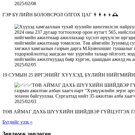
2025/02/08
ГЭР БҮЛИЙН БОЛОВСРОЛ ОЛГОХ ЦАГ 👨‍👩‍👧‍👦🕰
2025/02/05
19 СУМЫН 25 ИРГЭНИЙГ ХҮҮХЭД, БҮЛИЙН НИЙГМИЙ
2025/02/03
ТӨВ АЙМАГ ДАХЬ ШҮҮХИЙН ШИЙДВЭР ГҮЙЦЭТГЭХ ГА
Бүгдийг үзэх »
Зөвлөмж зөвлөгөө