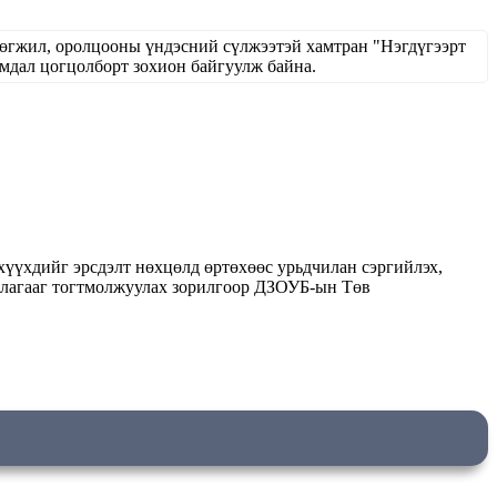
хөгжил, оролцооны үндэсний сүлжээтэй хамтран "Нэгдүгээрт
ал цогцолборт зохион байгуулж байна.
хүүхдийг эрсдэлт нөхцөлд өртөхөөс урьдчилан сэргийлэх,
иллагааг тогтмолжуулах зорилгоор ДЗОУБ-ын Төв