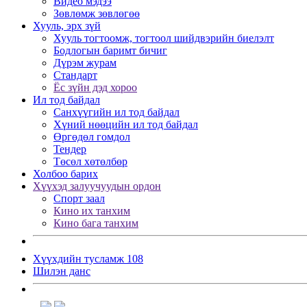
Видео мэдээ
Зөвлөмж зөвлөгөө
Хууль, эрх зүй
Хууль тогтоомж, тогтоол шийдвэрийн биелэлт
Бодлогын баримт бичиг
Дүрэм журам
Стандарт
Ёс зүйн дэд хороо
Ил тод байдал
Санхүүгийн ил тод байдал
Хүний нөөцийн ил тод байдал
Өргөдөл гомдол
Тендер
Төсөл хөтөлбөр
Холбоо барих
Хүүхэд залуучуудын ордон
Спорт заал
Кино их танхим
Кино бага танхим
Хүүхдийн тусламж 108
Шилэн данс