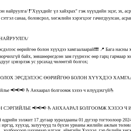
НАЙРУУЛГА/
ЛОХ ЭРСДЭЛЭЭС ӨӨРИЙГӨӨ БОЛОН ХҮҮХДЭЭ ХАМГААЛА
 СЭРГИЙЛЬЕ 📢📢📢 🫰АНХААРАЛ БОЛГООМЖ ХЭЗЭЭ Ч