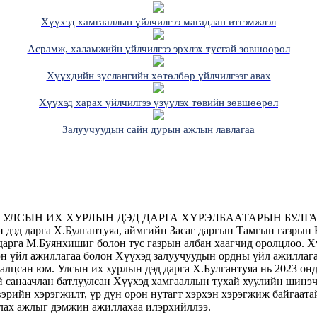
Хүүхэд хамгааллын үйлчилгээ магадлан итгэмжлэл
Асрамж, халамжийн үйлчилгээ эрхлэх тусгай зөвшөөрөл
Хүүхдийн зуслангийн хөтөлбөр үйлчилгээг авах
Хүүхэд харах үйлчилгээ үзүүлэх төвийн зөвшөөрөл
Залуучуудын сайн дурын ажлын лавлагаа