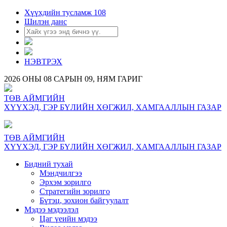
Хүүхдийн тусламж 108
Шилэн данс
НЭВТРЭХ
2026 ОНЫ 08 САРЫН 09, НЯМ ГАРИГ
ТӨВ АЙМГИЙН
ХҮҮХЭД, ГЭР БҮЛИЙН ХӨГЖИЛ, ХАМГААЛЛЫН ГАЗАР
ТӨВ АЙМГИЙН
ХҮҮХЭД, ГЭР БҮЛИЙН ХӨГЖИЛ, ХАМГААЛЛЫН ГАЗАР
Бидний тухай
Мэндчилгээ
Эрхэм зорилго
Стратегийн зорилго
Бүтэц, зохион байгуулалт
Мэдээ мэдээлэл
Цаг үеийн мэдээ