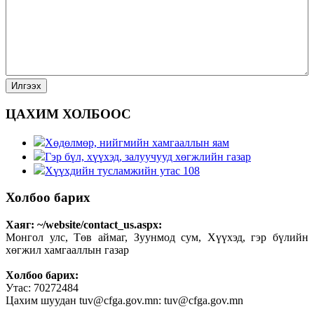
ЦАХИМ ХОЛБООС
Хөдөлмөр, нийгмийн хамгааллын яам
Гэр бүл, хүүхэд, залуучууд хөгжлийн газар
Хүүхдийн тусламжийн утас 108
Холбоо барих
Хаяг: ~/website/contact_us.aspx:
Монгол улс, Төв аймаг, Зуунмод сум, Хүүхэд, гэр бүлийн
хөгжил хамгааллын газар
Холбоо барих:
Утас: 70272484
Цахим шуудан tuv@cfga.gov.mn: tuv@cfga.gov.mn