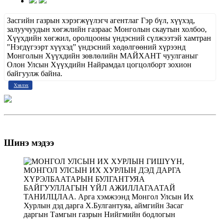
Засгийн газрын хэрэгжүүлэгч агентлаг Гэр бүл, хүүхэд,
залуучуудын хөгжлийн газраас Монголын скаутын холбоо,
Хүүхдийн хөгжил, оролцооны үндэсний сүлжээтэй хамтран
"Нэгдүгээрт хүүхэд” үндэсний хөдөлгөөний хүрээнд
Монголын Хүүхдийн зөвлөлийн МАЙХАНТ чуулганыг
Олон Улсын Хүүхдийн Найрамдал цогцолборт зохион
байгуулж байна.
Хэвлэх
Шинэ мэдээ