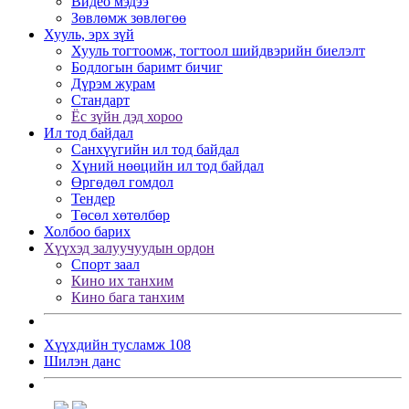
Видео мэдээ
Зөвлөмж зөвлөгөө
Хууль, эрх зүй
Хууль тогтоомж, тогтоол шийдвэрийн биелэлт
Бодлогын баримт бичиг
Дүрэм журам
Стандарт
Ёс зүйн дэд хороо
Ил тод байдал
Санхүүгийн ил тод байдал
Хүний нөөцийн ил тод байдал
Өргөдөл гомдол
Тендер
Төсөл хөтөлбөр
Холбоо барих
Хүүхэд залуучуудын ордон
Спорт заал
Кино их танхим
Кино бага танхим
Хүүхдийн тусламж 108
Шилэн данс