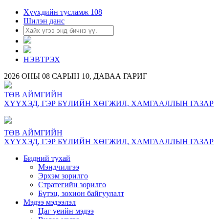
Хүүхдийн тусламж 108
Шилэн данс
НЭВТРЭХ
2026 ОНЫ 08 САРЫН 10, ДАВАА ГАРИГ
ТӨВ АЙМГИЙН
ХҮҮХЭД, ГЭР БҮЛИЙН ХӨГЖИЛ, ХАМГААЛЛЫН ГАЗАР
ТӨВ АЙМГИЙН
ХҮҮХЭД, ГЭР БҮЛИЙН ХӨГЖИЛ, ХАМГААЛЛЫН ГАЗАР
Бидний тухай
Мэндчилгээ
Эрхэм зорилго
Стратегийн зорилго
Бүтэц, зохион байгуулалт
Мэдээ мэдээлэл
Цаг үеийн мэдээ