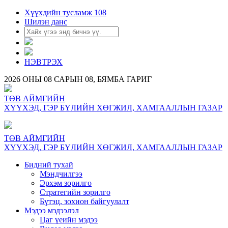
Хүүхдийн тусламж 108
Шилэн данс
НЭВТРЭХ
2026 ОНЫ 08 САРЫН 08, БЯМБА ГАРИГ
ТӨВ АЙМГИЙН
ХҮҮХЭД, ГЭР БҮЛИЙН ХӨГЖИЛ, ХАМГААЛЛЫН ГАЗАР
ТӨВ АЙМГИЙН
ХҮҮХЭД, ГЭР БҮЛИЙН ХӨГЖИЛ, ХАМГААЛЛЫН ГАЗАР
Бидний тухай
Мэндчилгээ
Эрхэм зорилго
Стратегийн зорилго
Бүтэц, зохион байгуулалт
Мэдээ мэдээлэл
Цаг үеийн мэдээ