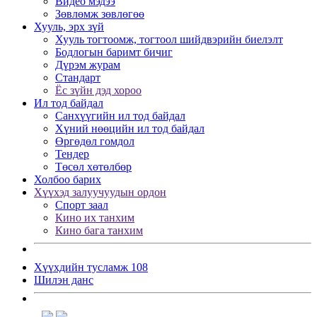
Видео мэдээ
Зөвлөмж зөвлөгөө
Хууль, эрх зүй
Хууль тогтоомж, тогтоол шийдвэрийн биелэлт
Бодлогын баримт бичиг
Дүрэм журам
Стандарт
Ёс зүйн дэд хороо
Ил тод байдал
Санхүүгийн ил тод байдал
Хүний нөөцийн ил тод байдал
Өргөдөл гомдол
Тендер
Төсөл хөтөлбөр
Холбоо барих
Хүүхэд залуучуудын ордон
Спорт заал
Кино их танхим
Кино бага танхим
Хүүхдийн тусламж 108
Шилэн данс