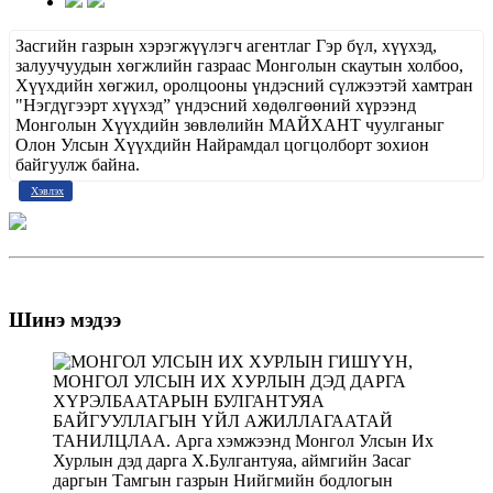
Засгийн газрын хэрэгжүүлэгч агентлаг Гэр бүл, хүүхэд,
залуучуудын хөгжлийн газраас Монголын скаутын холбоо,
Хүүхдийн хөгжил, оролцооны үндэсний сүлжээтэй хамтран
"Нэгдүгээрт хүүхэд” үндэсний хөдөлгөөний хүрээнд
Монголын Хүүхдийн зөвлөлийн МАЙХАНТ чуулганыг
Олон Улсын Хүүхдийн Найрамдал цогцолборт зохион
байгуулж байна.
Хэвлэх
Шинэ мэдээ