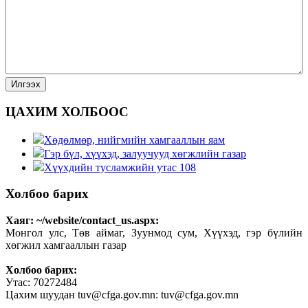
ЦАХИМ ХОЛБООС
Хөдөлмөр, нийгмийн хамгааллын яам
Гэр бүл, хүүхэд, залуучууд хөгжлийн газар
Хүүхдийн тусламжийн утас 108
Холбоо барих
Хаяг: ~/website/contact_us.aspx:
Монгол улс, Төв аймаг, Зуунмод сум, Хүүхэд, гэр бүлийн
хөгжил хамгааллын газар
Холбоо барих:
Утас: 70272484
Цахим шуудан tuv@cfga.gov.mn: tuv@cfga.gov.mn